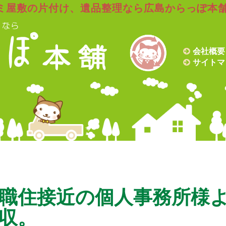
ミ屋敷の片付け、遺品整理なら広島からっぽ本
会社概要
サイトマ
職住接近の個人事務所様
収。