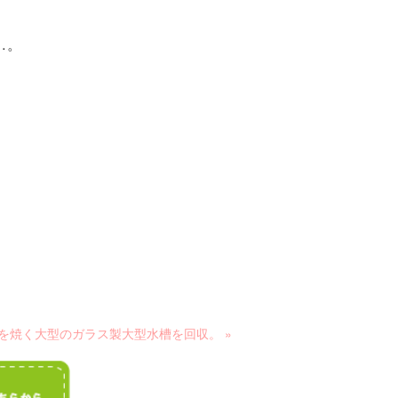
…。
を焼く大型のガラス製大型水槽を回収。 »