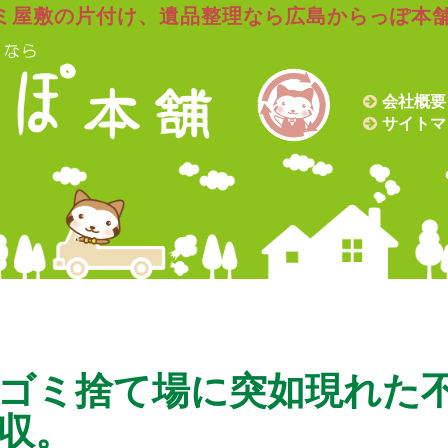
ミ屋敷の片付け、遺品整理なら広島からっぽ本
会社概要
サイトマ
ゴミ捨て場に突如現れた
収。