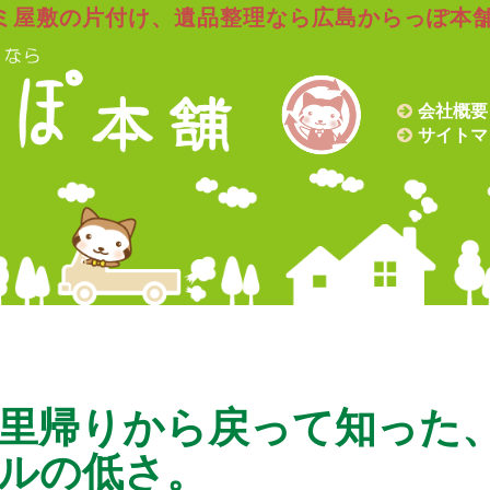
ミ屋敷の片付け、遺品整理なら広島からっぽ本
会社概要
サイトマ
里帰りから戻って知った
ルの低さ。