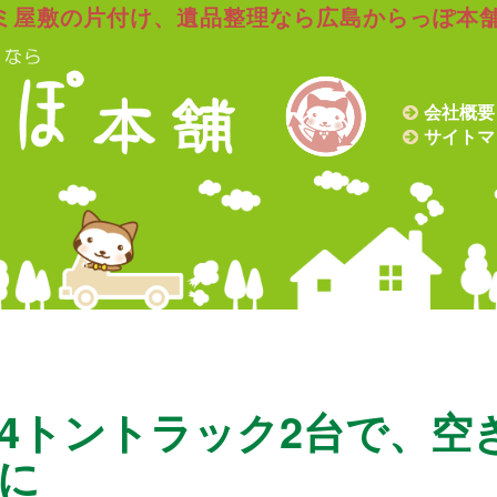
ミ屋敷の片付け、遺品整理なら広島からっぽ本
会社概要
サイトマ
4トントラック2台で、空
に